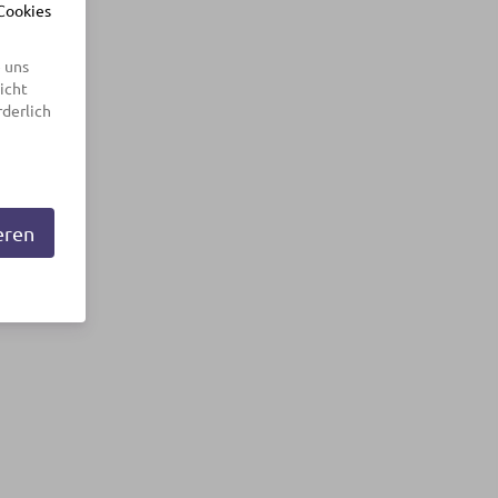
 Cookies
 uns
icht
rderlich
eren