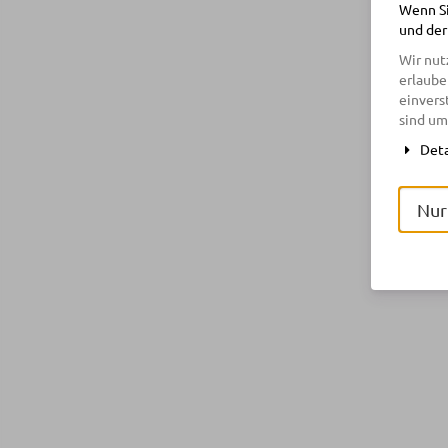
Wenn Si
und der
Wir nut
erlaube
einvers
sind um
Deta
Nur