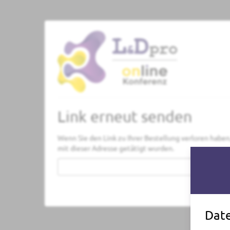
Zum
Haupt-
Inhalt
springen
Link erneut senden
Wenn Sie den Link zu Ihrer Bestellung verloren haben,
mit dieser Adresse getätigt wurden.
E-
Mail
Kontakt
Date